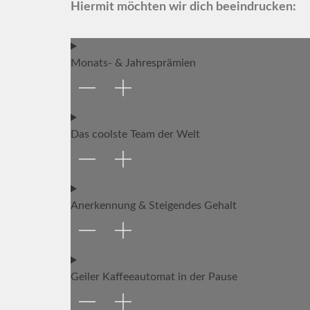
Hiermit möchten wir dich beeindrucken:
Monats- & Jahresprämien
Das coolste Team der Welt
Anerkennung & Steigendes Gehalt
Geiler Kaffeeautomat in der Pause