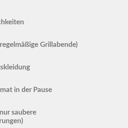
chkeiten
(regelmäßige Grillabende)
tskleidung
omat in der Pause
 nur saubere
erungen)