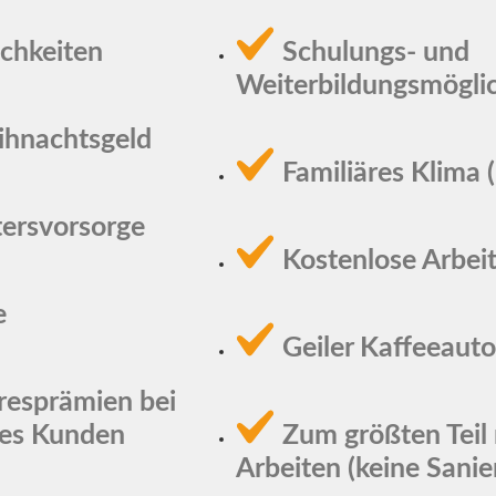
chkeiten
Schulungs- und
Weiterbildungsmögli
ihnachtsgeld
Familiäres Klima 
tersvorsorge
Kostenlose Arbei
e
Geiler Kaffeeaut
resprämien bei
des Kunden
Zum größten Teil
Arbeiten (keine Sani